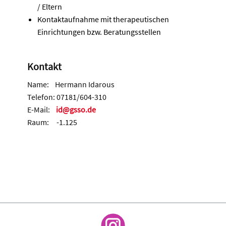
/ Eltern
Kontaktaufnahme mit therapeutischen
Einrichtungen bzw. Beratungsstellen
Kont​akt
Name: Hermann Idarous
Telefon: 07181/604-310
E-Mail:
id@gsso.de
Raum: -1.125
Name: N.N
Telefon: N.N.
E-Mail:
N
.N
Raum: N.N.